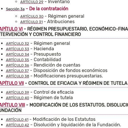
- Inventario
ARTÍCULO 29
- De la contratación
Sección 3a
- Régimen general
ARTÍCULO 30
- Atribuciones
ARTÍCULO 31
APÍTULO VI
- RÉGIMEN PRESUPUESTARIO, ECONÓMICO-FINAN
NTERVENCIÓN Y CONTROL FINANCIERO
- Régimen general
ARTÍCULO 32
- Hacienda
ARTÍCULO 33
- Presupuesto
ARTÍCULO 34
- Contabilidad
ARTÍCULO 35
- Rendición de cuentas
ARTÍCULO 36
- Disposición de fondos económicos
ARTÍCULO 37
- Modificaciones presupuestarias.
ARTÍCULO 38
APÍTULO VII
- CONTROL DE EFICACIA Y RÉGIMEN DE TUTELA
- Control de eficacia
ARTÍCULO 39
- Régimen de tutela
ARTÍCULO 40
APÍTULO VIII
- MODIFICACIÓN DE LOS ESTATUTOS, DISOLUCI
UNDACIÓN
- Modificación de los Estatutos
ARTÍCULO 41
- Disolución y liquidación de la Fundación.
ARTÍCULO 42