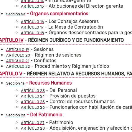
- El Director-gerente
ARTÍCULO 14
- Atribuciones del Director-gerente
ARTÍCULO 15
- Órganos complementarios
Sección 5a
- Los Consejos Asesores
ARTÍCULO 16
- La Mesa de Contratación
ARTÍCULO 17
- Órganos desconcentrados para la gest
ARTÍCULO 18
APÍTULO IV
- RÉGIMEN JURÍDICO Y DE FUNCIONAMIENTO
- Sesiones
ARTÍCULO 19
- Régimen de sesiones
ARTÍCULO 20
- Conflictos
ARTÍCULO 21
- Procedimiento y Régimen jurídico
ARTÍCULO 22
APÍTULO V
- RÉGIMEN RELATIVO A RECURSOS HUMANOS, PA
- Recursos Humanos
Sección 1a
- Del Personal
ARTÍCULO 23
- Provisión de puestos
ARTÍCULO 24
- Control de recursos humanos
ARTÍCULO 25
- Funcionarios con habilitación de cará
ARTÍCULO 26
- Del Patrimonio
Sección 2a
- Patrimonio
ARTÍCULO 27
- Adquisición, enajenación y afección 
ARTÍCULO 28