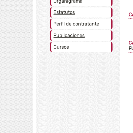
Organigrama
Estatutos
C
Perfil de contratante
Publicaciones
C
Cursos
F