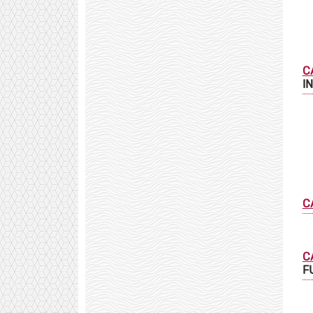
C
I
C
C
F