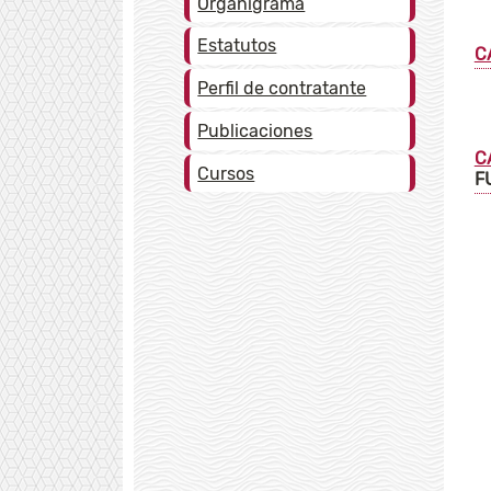
Organigrama
Estatutos
C
Perfil de contratante
Publicaciones
C
Cursos
F