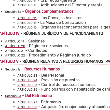
- El Director-gerente
ARTÍCULO 14
- Atribuciones del Director-gerente
ARTÍCULO 15
- Órganos complementarios
Sección 5a
- Los Consejos Asesores
ARTÍCULO 16
- La Mesa de Contratación
ARTÍCULO 17
- Órganos desconcentrados para la gest
ARTÍCULO 18
APÍTULO IV
- RÉGIMEN JURÍDICO Y DE FUNCIONAMIENTO
- Sesiones
ARTÍCULO 19
- Régimen de sesiones
ARTÍCULO 20
- Conflictos
ARTÍCULO 21
- Procedimiento y Régimen jurídico
ARTÍCULO 22
APÍTULO V
- RÉGIMEN RELATIVO A RECURSOS HUMANOS, PA
- Recursos Humanos
Sección 1a
- Del Personal
ARTÍCULO 23
- Provisión de puestos
ARTÍCULO 24
- Control de recursos humanos
ARTÍCULO 25
- Funcionarios con habilitación de cará
ARTÍCULO 26
- Del Patrimonio
Sección 2a
- Patrimonio
ARTÍCULO 27
- Adquisición, enajenación y afección 
ARTÍCULO 28