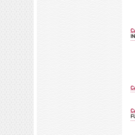
C
I
C
C
F