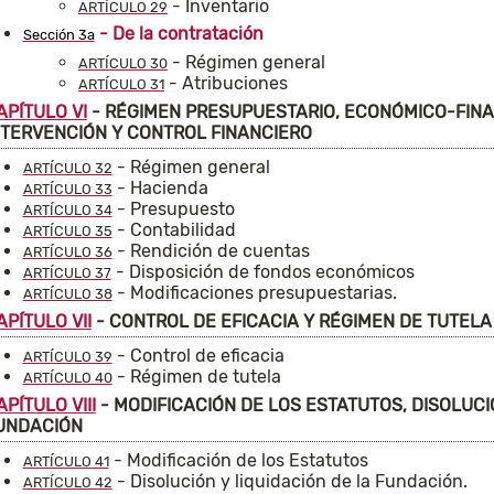
- Inventario
ARTÍCULO 29
- De la contratación
Sección 3a
- Régimen general
ARTÍCULO 30
- Atribuciones
ARTÍCULO 31
APÍTULO VI
- RÉGIMEN PRESUPUESTARIO, ECONÓMICO-FINAN
NTERVENCIÓN Y CONTROL FINANCIERO
- Régimen general
ARTÍCULO 32
- Hacienda
ARTÍCULO 33
- Presupuesto
ARTÍCULO 34
- Contabilidad
ARTÍCULO 35
- Rendición de cuentas
ARTÍCULO 36
- Disposición de fondos económicos
ARTÍCULO 37
- Modificaciones presupuestarias.
ARTÍCULO 38
APÍTULO VII
- CONTROL DE EFICACIA Y RÉGIMEN DE TUTELA
- Control de eficacia
ARTÍCULO 39
- Régimen de tutela
ARTÍCULO 40
APÍTULO VIII
- MODIFICACIÓN DE LOS ESTATUTOS, DISOLUCI
UNDACIÓN
- Modificación de los Estatutos
ARTÍCULO 41
- Disolución y liquidación de la Fundación.
ARTÍCULO 42