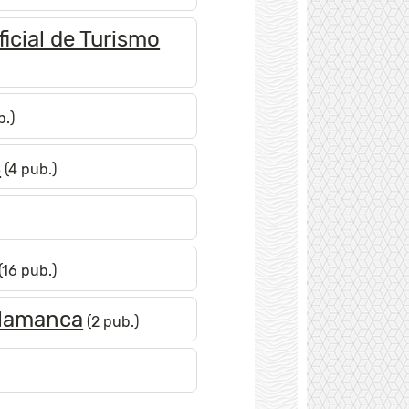
icial de Turismo
b.)
s
(4 pub.)
(16 pub.)
alamanca
(2 pub.)