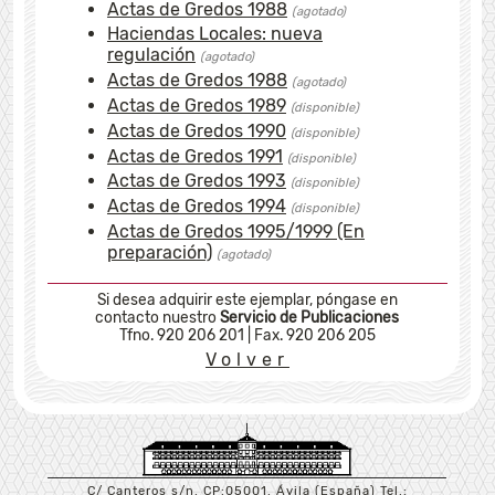
Actas de Gredos 1988
(agotado)
Haciendas Locales: nueva
regulación
(agotado)
Actas de Gredos 1988
(agotado)
Actas de Gredos 1989
(disponible)
Actas de Gredos 1990
(disponible)
Actas de Gredos 1991
(disponible)
Actas de Gredos 1993
(disponible)
Actas de Gredos 1994
(disponible)
Actas de Gredos 1995/1999 (En
preparación)
(agotado)
Si
desea adquirir este ejemplar, póngase en
contacto nuestro
Servicio de Publicaciones
Tfno. 920 206 201
|
Fax. 920 206 205
Volver
C/ Canteros s/n. CP:05001. Ávila (España) Tel.: