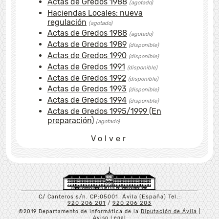
Actas de Gredos 1988
(agotado)
Haciendas Locales: nueva
regulación
(agotado)
Actas de Gredos 1988
(agotado)
Actas de Gredos 1989
(disponible)
Actas de Gredos 1990
(disponible)
Actas de Gredos 1991
(disponible)
Actas de Gredos 1992
(disponible)
Actas de Gredos 1993
(disponible)
Actas de Gredos 1994
(disponible)
Actas de Gredos 1995/1999 (En
preparación)
(agotado)
Volver
C/ Canteros s/n. CP:05001. Ávila (España) Tel.:
920 206 201
/
920 206 203
©2019 Departamento de Informática de la
Diputación de Ávila
|
Aviso Legal