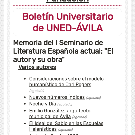
Boletín Universitario
de UNED-ÁVILA
Memoria del I Seminario de
Literatura Española actual: "El
autor y su obra"
Varios autores
Consideraciones sobre el modelo
humanístico de Carl Rogers
(agotado)
Nuevos números Índices
(agotado)
Noche y Día
(agotado)
Emilio González, arquitecto
municipal de Ávila
(agotado)
El Ideal del Sabio en las Escuelas
Helenísticas
(agotado)