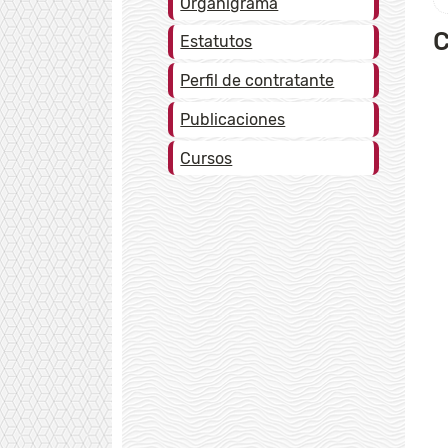
Organigrama
C
Estatutos
Perfil de contratante
Publicaciones
Cursos