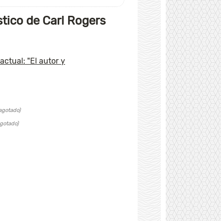
tico de Carl Rogers
ctual: "El autor y
agotado)
gotado)