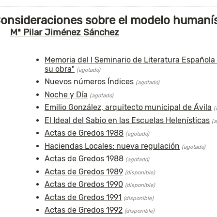
onsideraciones sobre el modelo humanís
Mª Pilar Jiménez Sánchez
Memoria del I Seminario de Literatura Española a
su obra"
(agotado)
Nuevos números Índices
(agotado)
Noche y Día
(agotado)
Emilio González, arquitecto municipal de Ávila
(
El Ideal del Sabio en las Escuelas Helenísticas
(a
Actas de Gredos 1988
(agotado)
Haciendas Locales: nueva regulación
(agotado)
Actas de Gredos 1988
(agotado)
Actas de Gredos 1989
(disponible)
Actas de Gredos 1990
(disponible)
Actas de Gredos 1991
(disponible)
Actas de Gredos 1992
(disponible)