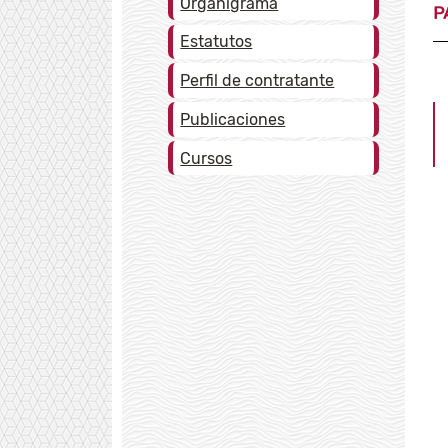
Organigrama
P
Estatutos
Perfil de contratante
Publicaciones
Cursos