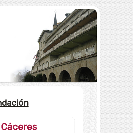
undación
 Cáceres