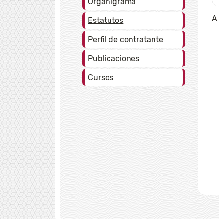
Organigrama
A
Estatutos
Perfil de contratante
Publicaciones
Cursos