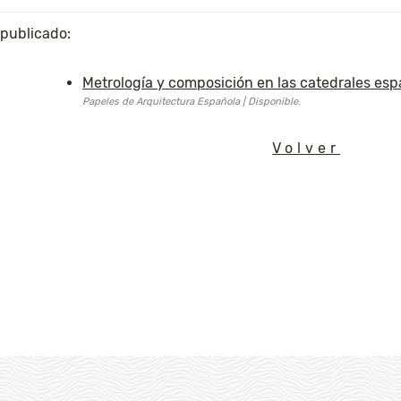
 publicado:
Metrología y composición en las catedrales esp
Papeles de Arquitectura Española | Disponible.
Volver